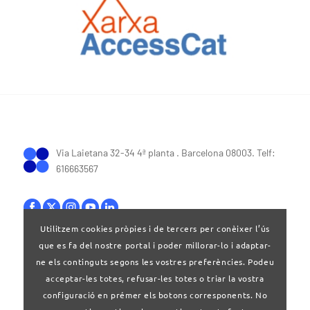
Via Laietana 32-34 4ª planta . Barcelona 08003. Telf:
616663567
Utilitzem cookies pròpies i de tercers per conèixer l’ús
que es fa del nostre portal i poder millorar-lo i adaptar-
Bases legals
|
Política de privacitat
ne els continguts segons les vostres preferències. Podeu
acceptar-les totes, refusar-les totes o triar la vostra
configuració en prémer els botons corresponents. No