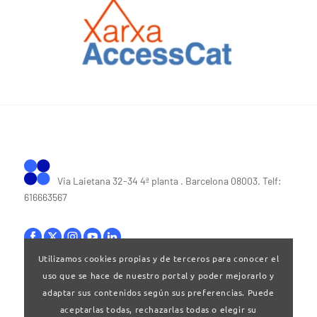
Via Laietana 32-34 4ª planta . Barcelona 08003. Telf:
616663567
Utilizamos cookies propias y de terceros para conocer el
uso que se hace de nuestro portal y poder mejorarlo y
Bases legales
|
Política de privacitat
adaptar sus contenidos según sus preferencias. Puede
aceptarlas todas, rechazarlas todas o elegir su