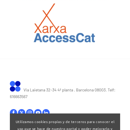
Via Laietana 32-34 4ª planta . Barcelona 08003. Telf:
616663567
Utilizamos cookies propias y de terceros para conocer el
uso que se hace de nuestro portal y poder mejorarlo y