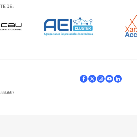
TE DE:
16663567