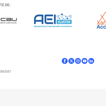
TE DE:
16663567