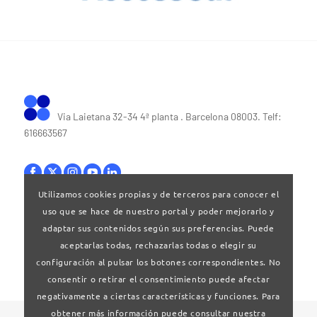
Via Laietana 32-34 4ª planta . Barcelona 08003. Telf:
616663567
Utilizamos cookies propias y de terceros para conocer el
uso que se hace de nuestro portal y poder mejorarlo y
Bases legales
|
Política de privacitat
adaptar sus contenidos según sus preferencias. Puede
aceptarlas todas, rechazarlas todas o elegir su
configuración al pulsar los botones correspondientes. No
consentir o retirar el consentimiento puede afectar
negativamente a ciertas características y funciones. Para
obtener más información puede consultar nuestra