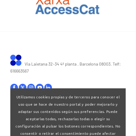
Via Laietana 32-34 4ª planta . Barcelona 08003. Telf:
616663567
Utilizamos cookies propias y de terceros para conocer el
uso que se hace de nuestro portal y poder mejorarlo y
Bases legales
|
Política de privacitat
adaptar sus contenidos según sus preferencias. Puede
aceptarlas todas, rechazarlas todas o elegir su
configuración al pulsar los botones correspondientes. No
consentir o retirar el consentimiento puede afectar