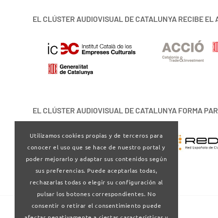
EL CLÚSTER AUDIOVISUAL DE CATALUNYA RECIBE EL 
EL CLÚSTER AUDIOVISUAL DE CATALUNYA FORMA PAR
Utilizamos cookies propias y de terceros para
conocer el uso que se hace de nuestro portal y
poder mejorarlo y adaptar sus contenidos según
sus preferencias. Puede aceptarlas todas,
rechazarlas todas o elegir su configuración al
pulsar los botones correspondientes. No
consentir o retirar el consentimiento puede
afectar negativamente a ciertas características y