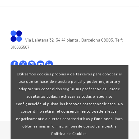
Via Laietana 32-34 4ª planta . Barcelona 08003. Telf:
616663567
Utilizamos cookies propias y de terceros para conocer el
uso que se hace de nuestro portal y poder mejorarlo y
Bases legales
|
Política de privacitat
adaptar sus contenidos según sus preferencias. Puede
aceptarlas todas, rechazarlas todas o elegir su
configuración al pulsar los botones correspondientes. No
consentir o retirar el consentimiento puede afectar
negativamente a ciertas características y funciones. Para
obtener más información puede consultar nuestra
© 2024 Clúster Audiovisual de Catalunya
Política de Cookies.