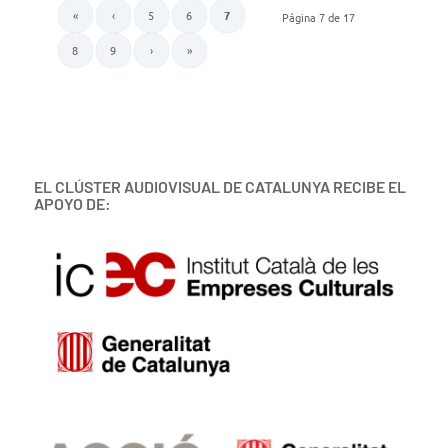
«
‹
5
6
7
Página 7 de 17
8
9
›
»
EL CLÚSTER AUDIOVISUAL DE CATALUNYA RECIBE EL
APOYO DE: