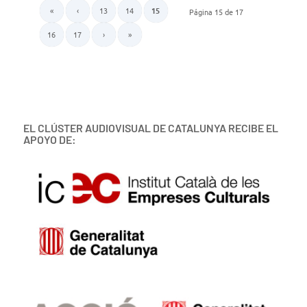
«
‹
13
14
15
Página 15 de 17
16
17
›
»
EL CLÚSTER AUDIOVISUAL DE CATALUNYA RECIBE EL
APOYO DE: