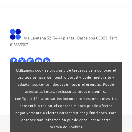
Via Laietana 32-34 4ª planta . Barcelona 08003. Telf:
616663567
Utilizamos cookies propias y de terceros para conocer el
uso que se hace de nuestro portal y poder mejorarlo y
Bases legales
|
Política de privacitat
adaptar sus contenidos según sus preferencias. Puede
aceptarlas todas, rechazarlas todas o elegir su
configuración al pulsar los botones correspondientes. No
consentir o retirar el consentimiento puede afectar
negativamente a ciertas características y funciones. Para
obtener más información puede consultar nuestra
© 2024 Clúster Audiovisual de Catalunya
Política de Cookies.