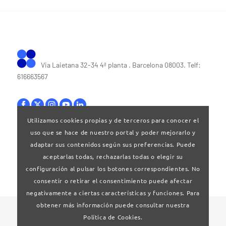
Via Laietana 32-34 4ª planta . Barcelona 08003. Telf:
616663567
Utilizamos cookies propias y de terceros para conocer el
uso que se hace de nuestro portal y poder mejorarlo y
Bases legales
|
Política de privacitat
adaptar sus contenidos según sus preferencias. Puede
aceptarlas todas, rechazarlas todas o elegir su
configuración al pulsar los botones correspondientes. No
consentir o retirar el consentimiento puede afectar
negativamente a ciertas características y funciones. Para
obtener más información puede consultar nuestra
© 2024 Clúster Audiovisual de Catalunya
Política de Cookies.