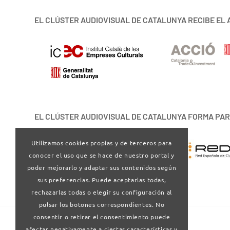
EL CLÚSTER AUDIOVISUAL DE CATALUNYA RECIBE EL 
EL CLÚSTER AUDIOVISUAL DE CATALUNYA FORMA PAR
Utilizamos cookies propias y de terceros para
conocer el uso que se hace de nuestro portal y
poder mejorarlo y adaptar sus contenidos según
sus preferencias. Puede aceptarlas todas,
rechazarlas todas o elegir su configuración al
pulsar los botones correspondientes. No
consentir o retirar el consentimiento puede
afectar negativamente a ciertas características y