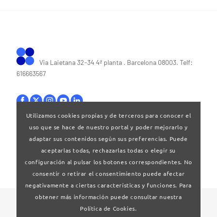
Via Laietana 32-34 4ª planta . Barcelona 08003. Telf:
616663567
Utilizamos cookies propias y de terceros para conocer el
uso que se hace de nuestro portal y poder mejorarlo y
Bases legales
|
Política de privacitat
adaptar sus contenidos según sus preferencias. Puede
aceptarlas todas, rechazarlas todas o elegir su
configuración al pulsar los botones correspondientes. No
consentir o retirar el consentimiento puede afectar
negativamente a ciertas características y funciones. Para
obtener más información puede consultar nuestra
© 2024 Clúster Audiovisual de Catalunya
Política de Cookies.