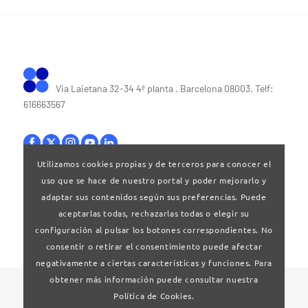
Via Laietana 32-34 4ª planta . Barcelona 08003. Telf:
616663567
Utilizamos cookies propias y de terceros para conocer el
uso que se hace de nuestro portal y poder mejorarlo y
Bases legales
|
Política de privacitat
adaptar sus contenidos según sus preferencias. Puede
aceptarlas todas, rechazarlas todas o elegir su
configuración al pulsar los botones correspondientes. No
consentir o retirar el consentimiento puede afectar
negativamente a ciertas características y funciones. Para
obtener más información puede consultar nuestra
© 2024 Clúster Audiovisual de Catalunya
Política de Cookies.