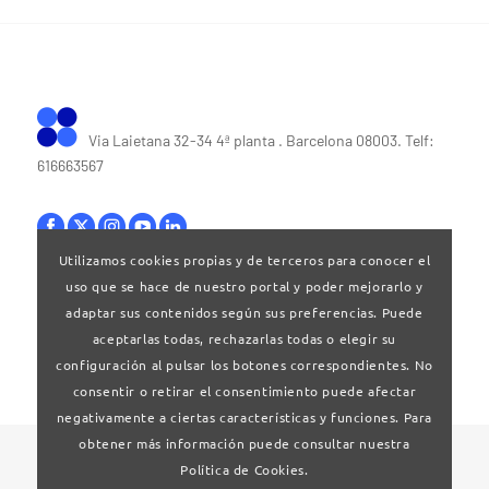
Via Laietana 32-34 4ª planta . Barcelona 08003. Telf:
616663567
Utilizamos cookies propias y de terceros para conocer el
uso que se hace de nuestro portal y poder mejorarlo y
Bases legales
|
Política de privacitat
adaptar sus contenidos según sus preferencias. Puede
aceptarlas todas, rechazarlas todas o elegir su
configuración al pulsar los botones correspondientes. No
consentir o retirar el consentimiento puede afectar
negativamente a ciertas características y funciones. Para
obtener más información puede consultar nuestra
© 2024 Clúster Audiovisual de Catalunya
Política de Cookies.