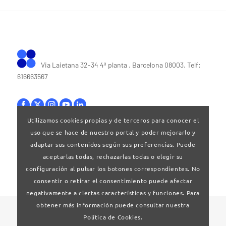
Via Laietana 32-34 4ª planta . Barcelona 08003. Telf:
616663567
Utilizamos cookies propias y de terceros para conocer el
uso que se hace de nuestro portal y poder mejorarlo y
Bases legales
|
Política de privacitat
adaptar sus contenidos según sus preferencias. Puede
aceptarlas todas, rechazarlas todas o elegir su
configuración al pulsar los botones correspondientes. No
consentir o retirar el consentimiento puede afectar
negativamente a ciertas características y funciones. Para
obtener más información puede consultar nuestra
© 2024 Clúster Audiovisual de Catalunya
Política de Cookies.