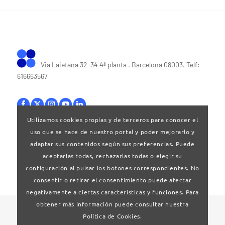
Via Laietana 32-34 4ª planta . Barcelona 08003. Telf:
616663567
Utilizamos cookies propias y de terceros para conocer el
uso que se hace de nuestro portal y poder mejorarlo y
Bases legales
|
Política de privacitat
adaptar sus contenidos según sus preferencias. Puede
aceptarlas todas, rechazarlas todas o elegir su
configuración al pulsar los botones correspondientes. No
consentir o retirar el consentimiento puede afectar
negativamente a ciertas características y funciones. Para
obtener más información puede consultar nuestra
© 2024 Clúster Audiovisual de Catalunya
Política de Cookies.