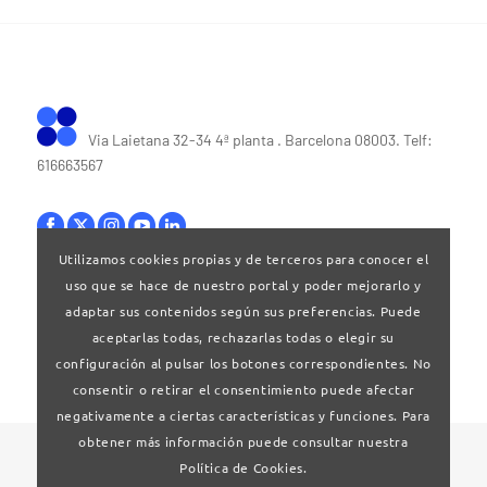
Via Laietana 32-34 4ª planta . Barcelona 08003. Telf:
616663567
Utilizamos cookies propias y de terceros para conocer el
uso que se hace de nuestro portal y poder mejorarlo y
Bases legales
|
Política de privacitat
adaptar sus contenidos según sus preferencias. Puede
aceptarlas todas, rechazarlas todas o elegir su
configuración al pulsar los botones correspondientes. No
consentir o retirar el consentimiento puede afectar
negativamente a ciertas características y funciones. Para
obtener más información puede consultar nuestra
© 2024 Clúster Audiovisual de Catalunya
Política de Cookies.