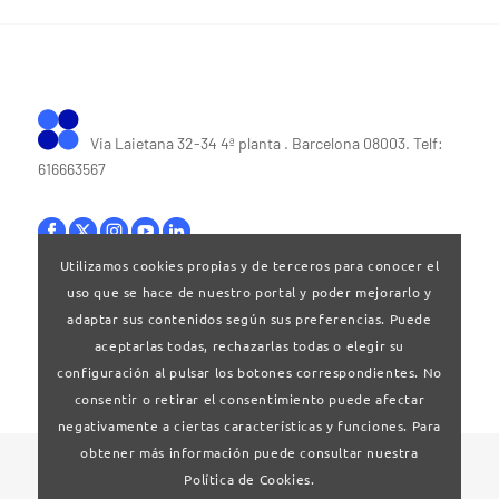
Via Laietana 32-34 4ª planta . Barcelona 08003. Telf:
616663567
Utilizamos cookies propias y de terceros para conocer el
uso que se hace de nuestro portal y poder mejorarlo y
Bases legales
|
Política de privacitat
adaptar sus contenidos según sus preferencias. Puede
aceptarlas todas, rechazarlas todas o elegir su
configuración al pulsar los botones correspondientes. No
consentir o retirar el consentimiento puede afectar
negativamente a ciertas características y funciones. Para
obtener más información puede consultar nuestra
© 2024 Clúster Audiovisual de Catalunya
Política de Cookies.