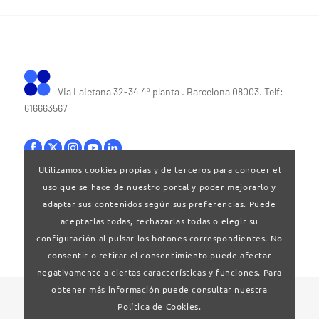
Via Laietana 32-34 4ª planta . Barcelona 08003. Telf:
616663567
Utilizamos cookies propias y de terceros para conocer el
uso que se hace de nuestro portal y poder mejorarlo y
Bases legales
|
Política de privacitat
adaptar sus contenidos según sus preferencias. Puede
aceptarlas todas, rechazarlas todas o elegir su
configuración al pulsar los botones correspondientes. No
consentir o retirar el consentimiento puede afectar
negativamente a ciertas características y funciones. Para
obtener más información puede consultar nuestra
© 2024 Clúster Audiovisual de Catalunya
Política de Cookies.