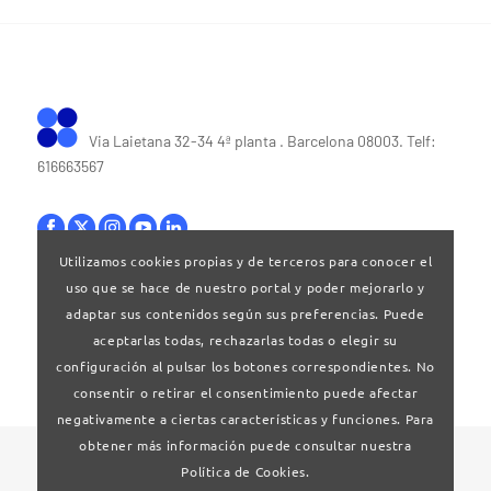
Via Laietana 32-34 4ª planta . Barcelona 08003. Telf:
616663567
Utilizamos cookies propias y de terceros para conocer el
uso que se hace de nuestro portal y poder mejorarlo y
Bases legales
|
Política de privacitat
adaptar sus contenidos según sus preferencias. Puede
aceptarlas todas, rechazarlas todas o elegir su
configuración al pulsar los botones correspondientes. No
consentir o retirar el consentimiento puede afectar
negativamente a ciertas características y funciones. Para
obtener más información puede consultar nuestra
© 2024 Clúster Audiovisual de Catalunya
Política de Cookies.