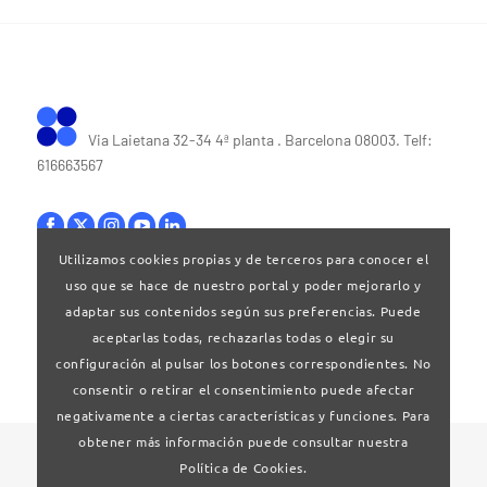
Via Laietana 32-34 4ª planta . Barcelona 08003. Telf:
616663567
Utilizamos cookies propias y de terceros para conocer el
uso que se hace de nuestro portal y poder mejorarlo y
Bases legales
|
Política de privacitat
adaptar sus contenidos según sus preferencias. Puede
aceptarlas todas, rechazarlas todas o elegir su
configuración al pulsar los botones correspondientes. No
consentir o retirar el consentimiento puede afectar
negativamente a ciertas características y funciones. Para
obtener más información puede consultar nuestra
© 2024 Clúster Audiovisual de Catalunya
Política de Cookies.