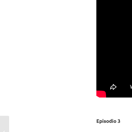
Episodio 3
El Clúster Audiovisual
celebra con éxito su