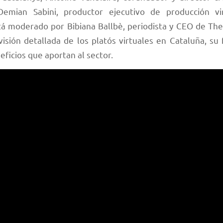
Demian Sabini, productor ejecutivo de producción vi
tá moderado por Bibiana Ballbè, periodista y CEO de TheC
visión detallada de los platós virtuales en Cataluña, su
neficios que aportan al sector.