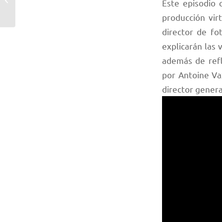
Este episodio 
tercera Inmersión
producción vir
Estratégi...
director de fo
explicarán las 
además de refl
por Antoine Va
director genera