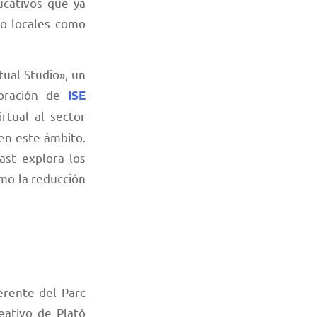
cativos que ya
nto locales como
tual Studio», un
boración de
ISE
irtual al sector
 en este ámbito.
ast explora los
mo la reducción
erente del Parc
eativo de Plató