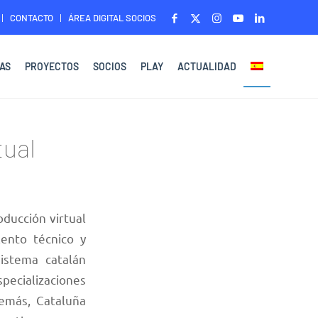
CONTACTO
ÁREA DIGITAL SOCIOS
AS
PROYECTOS
SOCIOS
PLAY
ACTUALIDAD
tual
ducción virtual
lento técnico y
sistema catalán
pecializaciones
emás, Cataluña