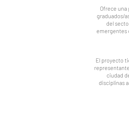
Ofrece una 
graduados/as 
del secto
emergentes de
El proyecto t
representantes
ciudad d
disciplinas 