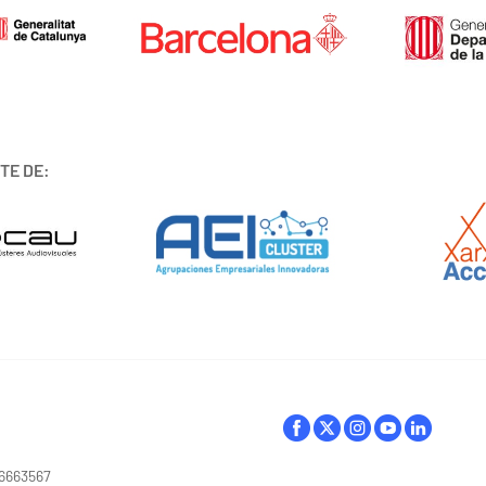
TE DE:
16663567