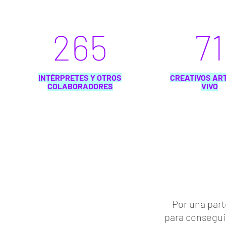
265
71
INTÉRPRETES Y OTROS
CREATIVOS AR
COLABORADORES
VIVO
Por una part
para conseguir