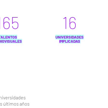
165
16
TALENTOS
UNIVERSIDADES
DIOVISUALES
IMPLICADAS
universidades
os últimos años