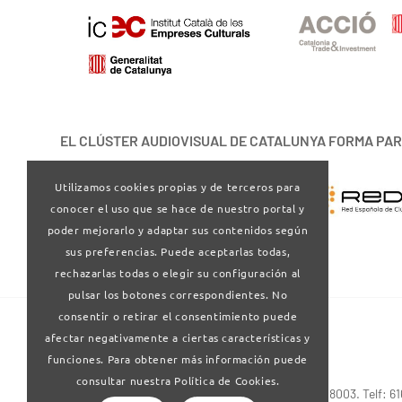
EL CLÚSTER AUDIOVISUAL DE CATALUNYA FORMA PAR
Utilizamos cookies propias y de terceros para
conocer el uso que se hace de nuestro portal y
poder mejorarlo y adaptar sus contenidos según
sus preferencias. Puede aceptarlas todas,
rechazarlas todas o elegir su configuración al
pulsar los botones correspondientes. No
consentir o retirar el consentimiento puede
afectar negativamente a ciertas características y
funciones. Para obtener más información puede
consultar nuestra Política de Cookies.
Via Laietana 32-34 4ª planta . Barcelona 08003. Telf: 6