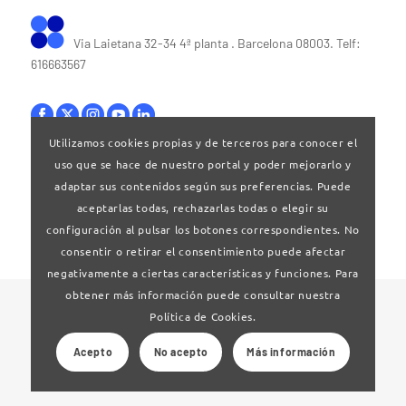
Via Laietana 32-34 4ª planta . Barcelona 08003. Telf:
616663567
Utilizamos cookies propias y de terceros para conocer el
uso que se hace de nuestro portal y poder mejorarlo y
Bases legales
|
Política de privacitat
adaptar sus contenidos según sus preferencias. Puede
aceptarlas todas, rechazarlas todas o elegir su
configuración al pulsar los botones correspondientes. No
consentir o retirar el consentimiento puede afectar
negativamente a ciertas características y funciones. Para
obtener más información puede consultar nuestra
© 2024 Clúster Audiovisual de Catalunya
Política de Cookies.
Acepto
No acepto
Más información
Web desarrollado por
La Saladeta