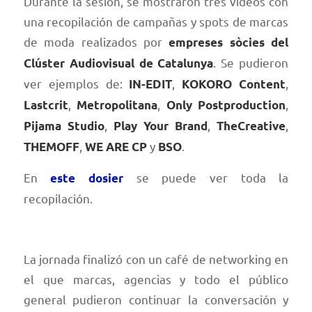
Durante la sesión, se mostraron tres vídeos con
una recopilación de campañas y spots de marcas
de moda realizados por
empreses sòcies del
. Se pudieron
Clúster Audiovisual de Catalunya
ver ejemplos de:
,
,
IN-EDIT
KOKORO Content
,
,
,
Lastcrit
Metropolitana
Only Postproduction
,
,
,
Pijama Studio
Play Your Brand
TheCreative
,
y
.
THEMOFF
WE ARE CP
BSO
En
se puede ver toda la
este dosier
recopilación.
La jornada finalizó con un café de networking en
el que marcas, agencias y todo el público
general pudieron continuar la conversación y