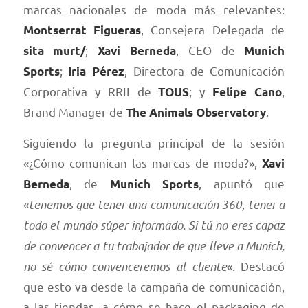
marcas nacionales de moda más relevantes:
, Consejera Delegada de
Montserrat Figueras
;
, CEO de
sita murt/
Xavi Berneda
Munich
;
, Directora de Comunicación
Sports
Iria Pérez
Corporativa y RRII de
; y
,
TOUS
Felipe Cano
Brand Manager de
.
The Animals Observatory
Siguiendo la pregunta principal de la sesión
«¿Cómo comunican las marcas de moda?»,
Xavi
, de
, apuntó que
Berneda
Munich Sports
«
tenemos que tener una comunicación 360, tener a
todo el mundo súper informado. Si tú no eres capaz
de convencer a tu trabajador de que lleve a Munich,
no sé cómo convenceremos al cliente
«. Destacó
que esto va desde la campaña de comunicación,
a las tiendas, a cómo se hace el packaging de