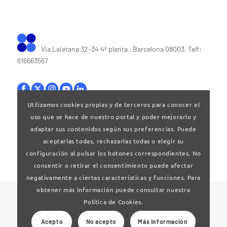
Via Laietana 32-34 4ª planta . Barcelona 08003. Telf:
616663567
Utilizamos cookies propias y de terceros para conocer el
uso que se hace de nuestro portal y poder mejorarlo y
Bases legales
|
Política de privacitat
adaptar sus contenidos según sus preferencias. Puede
aceptarlas todas, rechazarlas todas o elegir su
configuración al pulsar los botones correspondientes. No
consentir o retirar el consentimiento puede afectar
negativamente a ciertas características y funciones. Para
obtener más información puede consultar nuestra
© 2024 Clúster Audiovisual de Catalunya
Política de Cookies.
Acepto
No acepto
Más información