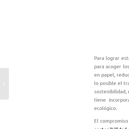
Para lograr es
para acoger los
en papel, reduci
CR. EU. IN. HERITAGE:
Subvenciones para la
lo posible el t
innovación del
sostenibilidad,
patrimonio cultu...
tiene incorpo
ecológico.
El compromiso 