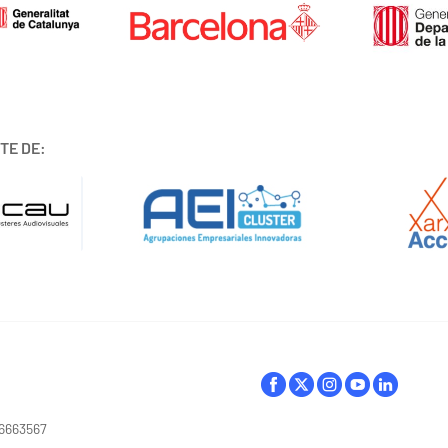
TE DE:
16663567