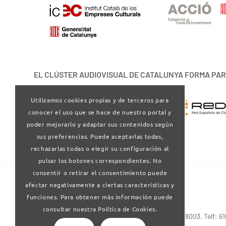
EL CLÚSTER AUDIOVISUAL DE CATALUNYA FORMA PAR
Utilizamos cookies propias y de terceros para
conocer el uso que se hace de nuestro portal y
poder mejorarlo y adaptar sus contenidos según
sus preferencias. Puede aceptarlas todas,
rechazarlas todas o elegir su configuración al
pulsar los botones correspondientes. No
consentir o retirar el consentimiento puede
afectar negativamente a ciertas características y
funciones. Para obtener más información puede
consultar nuestra Política de Cookies.
Via Laietana 32-34 4ª planta . Barcelona 08003. Telf: 6