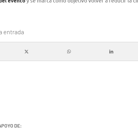
y se marca como objetivo volver a reducir la cif
 del evento
a entrada
APOYO DE: