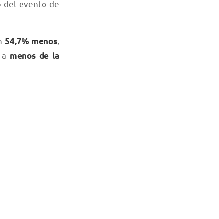
del evento de
o
un
,
54,7% menos
o a
menos de la