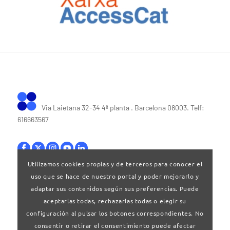
Via Laietana 32-34 4ª planta . Barcelona 08003. Telf:
616663567
Utilizamos cookies propias y de terceros para conocer el
uso que se hace de nuestro portal y poder mejorarlo y
Bases legales
|
Política de privacitat
adaptar sus contenidos según sus preferencias. Puede
aceptarlas todas, rechazarlas todas o elegir su
configuración al pulsar los botones correspondientes. No
consentir o retirar el consentimiento puede afectar