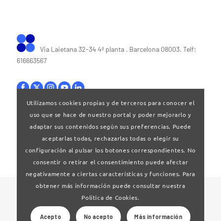
Via Laietana 32-34 4ª planta . Barcelona 08003. Telf:
616663567
Utilizamos cookies propias y de terceros para conocer el
uso que se hace de nuestro portal y poder mejorarlo y
Bases legales
|
Política de privacitat
adaptar sus contenidos según sus preferencias. Puede
aceptarlas todas, rechazarlas todas o elegir su
configuración al pulsar los botones correspondientes. No
consentir o retirar el consentimiento puede afectar
negativamente a ciertas características y funciones. Para
obtener más información puede consultar nuestra
© 2024 Clúster Audiovisual de Catalunya
Política de Cookies.
Acepto
No acepto
Más información