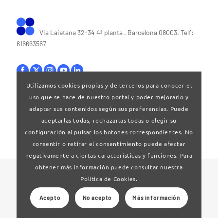
Via Laietana 32-34 4ª planta . Barcelona 08003. Telf:
616663567
Utilizamos cookies propias y de terceros para conocer el
uso que se hace de nuestro portal y poder mejorarlo y
Bases legales
|
Política de privacitat
adaptar sus contenidos según sus preferencias. Puede
aceptarlas todas, rechazarlas todas o elegir su
configuración al pulsar los botones correspondientes. No
consentir o retirar el consentimiento puede afectar
negativamente a ciertas características y funciones. Para
obtener más información puede consultar nuestra
© 2024 Clúster Audiovisual de Catalunya
Política de Cookies.
Acepto
No acepto
Más información
Web desarrollado por
La Saladeta