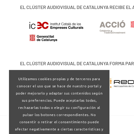
EL CLÚSTER AUDIOVISUAL DE CATALUNYA RECIBE EL 
EL CLÚSTER AUDIOVISUAL DE CATALUNYA FORMA PAR
Utilizamos cookies propias y de terceros para
conocer el uso que se hace de nuestro portal y
poder mejorarlo y adaptar sus contenidos según
sus preferencias. Puede aceptarlas todas,
rechazarlas todas o elegir su configuración al
pulsar los botones correspondientes. No
consentir o retirar el consentimiento puede
afectar negativamente a ciertas características y