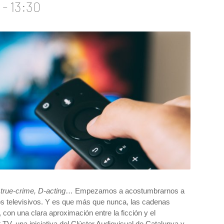
-
13:30
 true-crime, D-acting
… Empezamos a acostumbrarnos a
tos televisivos. Y es que más que nunca, las cadenas
con una clara aproximación entre la ficción y el
 TV, una iniciativa del Clúster Audiovisual de Catalunya y