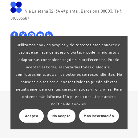
Via Laietana 32-34 4ª planta . Barcelona 08003. Telf:
616663567
Utilizamos cookies propias y de terceros para conocer el
uso que se hace de nuestro portal y poder mejorarlo y
Bases legales
|
Política de privacitat
adaptar sus contenidos según sus preferencias. Puede
aceptarlas todas, rechazarlas todas o elegir su
configuración al pulsar los botones correspondientes. No
consentir o retirar el consentimiento puede afectar
negativamente a ciertas características y funciones. Para
obtener más información puede consultar nuestra
© 2024 Clúster Audiovisual de Catalunya
Política de Cookies.
Acepto
No acepto
Más información
Web desarrollado por
La Saladeta