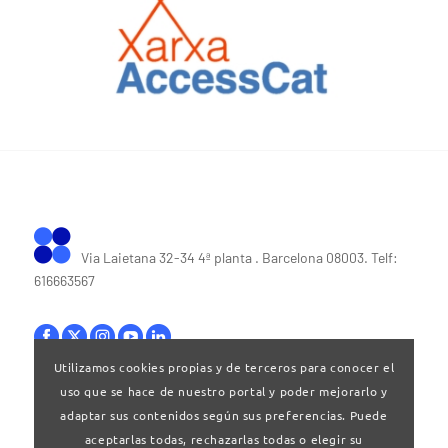
Via Laietana 32-34 4ª planta . Barcelona 08003. Telf:
616663567
Utilizamos cookies propias y de terceros para conocer el
uso que se hace de nuestro portal y poder mejorarlo y
Bases legales
|
Política de privacitat
adaptar sus contenidos según sus preferencias. Puede
aceptarlas todas, rechazarlas todas o elegir su