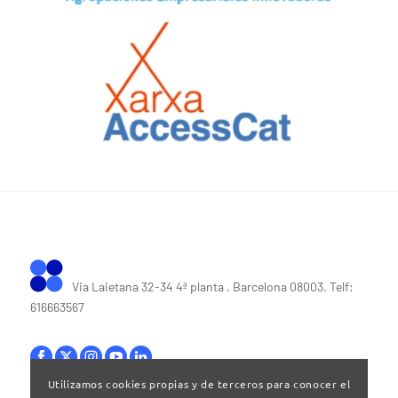
Via Laietana 32-34 4ª planta . Barcelona 08003. Telf:
616663567
Utilizamos cookies propias y de terceros para conocer el