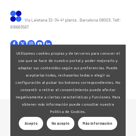
Via Laietana 32-34 4ª planta . Barcelona 08003. Telf:
616663567
Utilizamos cookies propias y de terceros para conocer el
uso que se hace de nuestro portal y poder mejorarlo y
Bases legales
|
Política de privacitat
adaptar sus contenidos según sus preferencias. Puede
aceptarlas todas, rechazarlas todas o elegir su
configuración al pulsar los botones correspondientes. No
consentir o retirar el consentimiento puede afectar
negativamente a ciertas características y funciones. Para
obtener más información puede consultar nuestra
© 2024 Clúster Audiovisual de Catalunya
Política de Cookies.
Acepto
No acepto
Más información
Web desarrollado por
La Saladeta