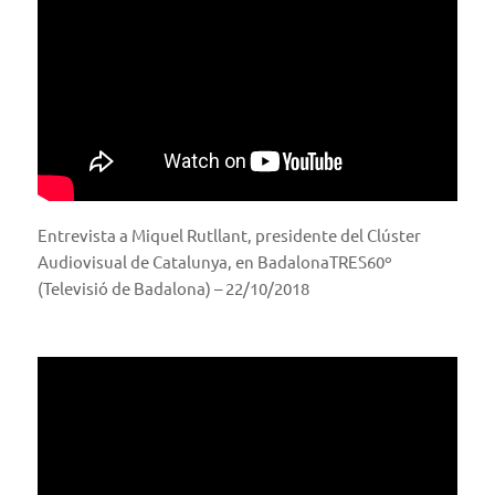
Entrevista a Miquel Rutllant, presidente del Clúster
Audiovisual de Catalunya, en BadalonaTRES60º
(Televisió de Badalona) – 22/10/2018