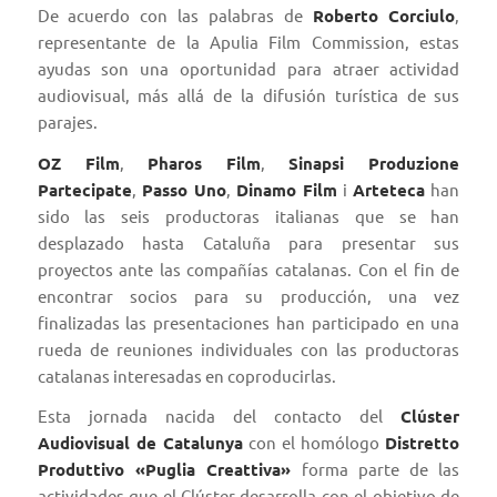
De acuerdo con las palabras de
Roberto Corciulo
,
representante de la Apulia Film Commission, estas
ayudas son una oportunidad para atraer actividad
audiovisual, más allá de la difusión turística de sus
parajes.
OZ Film
,
Pharos Film
,
Sinapsi Produzione
Partecipate
,
Passo Uno
,
Dinamo Film
i
Arteteca
han
sido las seis productoras italianas que se han
desplazado hasta Cataluña para presentar sus
proyectos ante las compañías catalanas. Con el fin de
encontrar socios para su producción, una vez
finalizadas las presentaciones han participado en una
rueda de reuniones individuales con las productoras
catalanas interesadas en coproducirlas.
Esta jornada nacida del contacto del
Clúster
Audiovisual de Catalunya
con el homólogo
Distretto
Produttivo «Puglia Creattiva»
forma parte de las
actividades que el Clúster desarrolla con el objetivo de