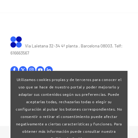
Via Laietana 32-34 4ª planta . Barcelona 08003. Telf:
616663567
Utilizamos cookies propias y de terceros para conocer el
uso que se hace de nuestro portal y poder mejorarlo y
Bases legales
|
Política de privacitat
adaptar sus contenidos según sus preferencias. Puede
aceptarlas todas, rechazarlas todas o elegir su
configuración al pulsar los botones correspondientes. No
consentir o retirar el consentimiento puede afectar
negativamente a ciertas características y funciones. Para
obtener más información puede consultar nuestra
© 2024 Clúster Audiovisual de Catalunya