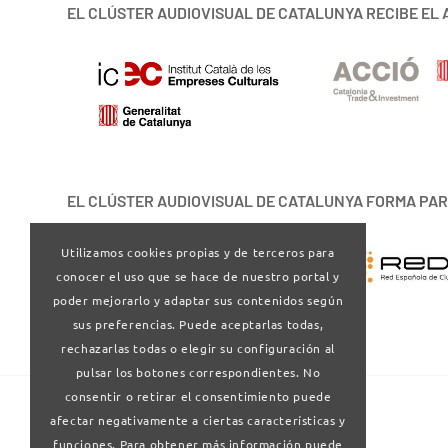
EL CLÚSTER AUDIOVISUAL DE CATALUNYA RECIBE EL 
EL CLÚSTER AUDIOVISUAL DE CATALUNYA FORMA PAR
Utilizamos cookies propias y de terceros para
conocer el uso que se hace de nuestro portal y
poder mejorarlo y adaptar sus contenidos según
sus preferencias. Puede aceptarlas todas,
rechazarlas todas o elegir su configuración al
pulsar los botones correspondientes. No
consentir o retirar el consentimiento puede
afectar negativamente a ciertas características y
funciones. Para obtener más información puede