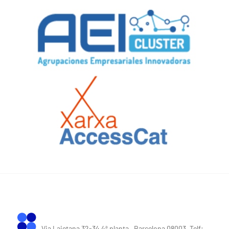
Via Laietana 32-34 4ª planta . Barcelona 08003. Telf: