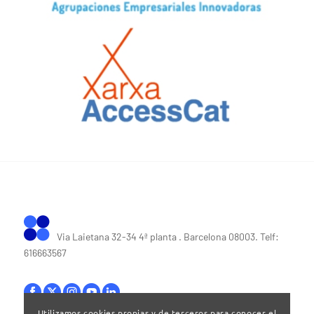
Via Laietana 32-34 4ª planta . Barcelona 08003. Telf:
616663567
Utilizamos cookies propias y de terceros para conocer el