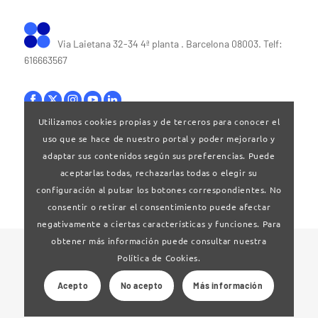
Via Laietana 32-34 4ª planta . Barcelona 08003. Telf:
616663567
Utilizamos cookies propias y de terceros para conocer el
uso que se hace de nuestro portal y poder mejorarlo y
Bases legales
|
Política de privacitat
adaptar sus contenidos según sus preferencias. Puede
aceptarlas todas, rechazarlas todas o elegir su
configuración al pulsar los botones correspondientes. No
consentir o retirar el consentimiento puede afectar
negativamente a ciertas características y funciones. Para
obtener más información puede consultar nuestra
© 2024 Clúster Audiovisual de Catalunya
Política de Cookies.
Acepto
No acepto
Más información
Web desarrollado por
La Saladeta