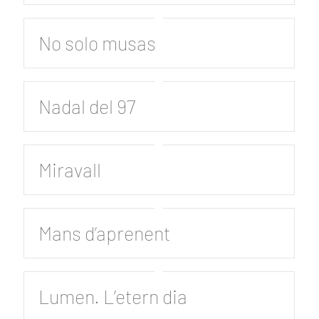
No solo musas
Nadal del 97
Miravall
Mans d’aprenent
Lumen. L’etern dia