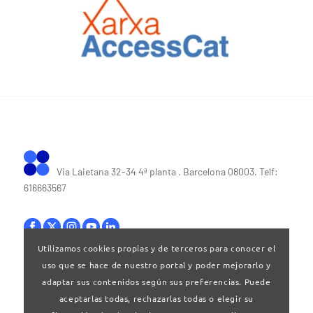
Via Laietana 32-34 4ª planta . Barcelona 08003. Telf:
616663567
Utilizamos cookies propias y de terceros para conocer el
uso que se hace de nuestro portal y poder mejorarlo y
Bases legales
|
Política de privacitat
adaptar sus contenidos según sus preferencias. Puede
aceptarlas todas, rechazarlas todas o elegir su