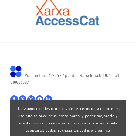
Via Laietana 32-34 4ª planta . Barcelona 08003. Telf:
616663567
Utilizamos cookies propias y de terceros para conocer el
uso que se hace de nuestro portal y poder mejorarlo y
Bases legales
|
Política de privacitat
adaptar sus contenidos según sus preferencias. Puede
aceptarlas todas, rechazarlas todas o elegir su