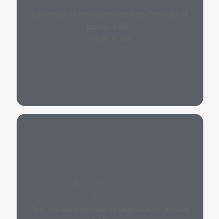
final
Conversar, co-crear y diseñar. Bajo este lema, el
pasado 2 de…
8 de julio de 2026
Conectando marca y destino en la 13a
edición del Zoom Marcas
Ayer, martes 9 de junio, se celebró la 13ª edición