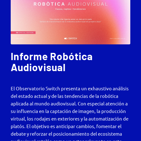
Informe Robótica
Audiovisual
El Observatorio Switch presenta un exhaustivo análisis
del estado actual y de las tendencias de la robótica
aplicada al mundo audiovisual. Con especial atención a
su influencia en la captación de imagen, la producción
virtual, los rodajes en exteriores y la automatización de
platós. El objetivo es anticipar cambios, fomentar el
debate y reforzar el posicionamiento del ecosistema