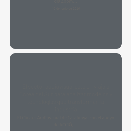
del Zoom…
10 de junio de 2026
El sector audiovisual catalán viaja a
Corea del Sur para analizar modelos y
tecnologías que transforman la
industria
El Clúster Audiovisual de Catalunya, con el apoyo
de ACCIÓ,…