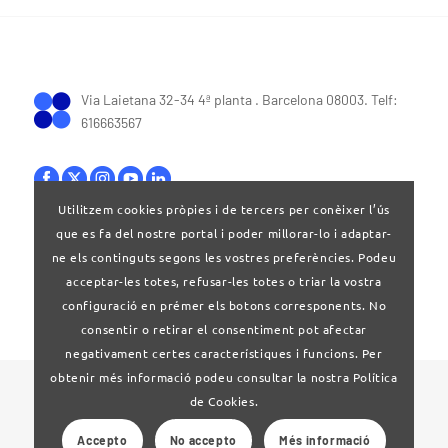
Via Laietana 32-34 4ª planta . Barcelona 08003. Telf:
616663567
Utilitzem cookies pròpies i de tercers per conèixer l’ús
que es fa del nostre portal i poder millorar-lo i adaptar-
Bases legals
|
Política de privacitat
ne els continguts segons les vostres preferències. Podeu
acceptar-les totes, refusar-les totes o triar la vostra
configuració en prémer els botons corresponents. No
consentir o retirar el consentiment pot afectar
negativament certes característiques i funcions. Per
obtenir més informació podeu consultar la nostra Política
© 2024 Clúster Audiovisual de Catalunya
de Cookies.
Accepto
No accepto
Més informació