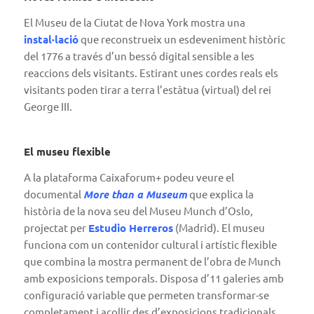
El Museu de la Ciutat de Nova York mostra una
instal·lació
que reconstrueix un esdeveniment històric
del 1776 a través d’un bessó digital sensible a les
reaccions dels visitants. Estirant unes cordes reals els
visitants poden tirar a terra l’estàtua (virtual) del rei
George III.
El museu flexible
A la plataforma Caixaforum+ podeu veure el
documental
More than a Museum
que explica la
història de la nova seu del Museu Munch d’Oslo,
projectat per
Estudio Herreros
(Madrid). El museu
funciona com un contenidor cultural i artístic flexible
que combina la mostra permanent de l’obra de Munch
amb exposicions temporals. Disposa d’11 galeries amb
configuració variable que permeten transformar-se
completament i acollir des d’exposicions tradicionals