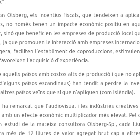
c”.
n Olsberg, els incentius fiscals, que tendeixen a aplic
s, no només tenen un impacte econòmic positiu en aqu
, sinó que beneficien les empreses de producció local q
, ja que promouen la interacció amb empreses internacio
gera, faciliten l’establiment de coproduccions, estimulen
favoreixen l’adquisició d’experiència.
 aquells països amb costos alts de producció i que no ap
d’alguns països escandinaus) han tendit a perdre la inv
altres països veïns que sí que n’apliquen (com Islàndia).
ha remarcat que l’audiovisual i les indústries creative
s amb un efecte econòmic multiplicador més elevat. Pel 
n estudi de la mateixa consultora Olsberg-Spi, cada lliu
ra més de 12 lliures de valor agregat brut cap a altres