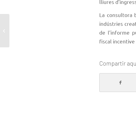
lliures d’ingres
La consultora 
indústries crea
El nou dividend digital
de l’informe p
a debat
fiscal incentiv
Compartir aqu