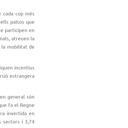
ar cada cop més
ells països que
ue participen en
nals, atreuen la
 la mobilitat de
liquen incentius
ersió estrangera
s en general són
que fa el Regne
ra invertida en
 sectors i 3,74