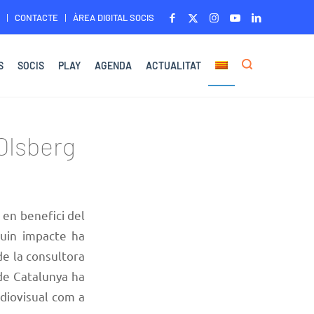
CONTACTE
ÀREA DIGITAL SOCIS
S
SOCIS
PLAY
AGENDA
ACTUALITAT
Olsberg
 en benefici del
Quin impacte ha
e la consultora
 de Catalunya ha
udiovisual com a