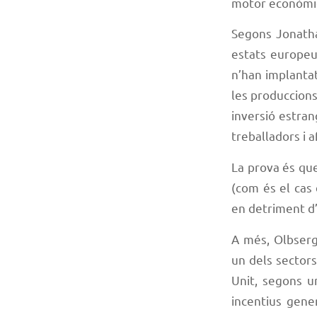
motor econòmi
Segons Jonatha
estats europeu
n’han implantat
les produccions
inversió estran
treballadors i a
La prova és que
(com és el cas 
en detriment d’
A més, Olbserg 
un dels sector
Unit, segons u
incentius gene