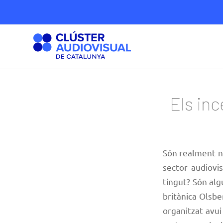
Els in
Són realment ne
sector audiovi
tingut? Són al
britànica
Olsbe
organitzat avui