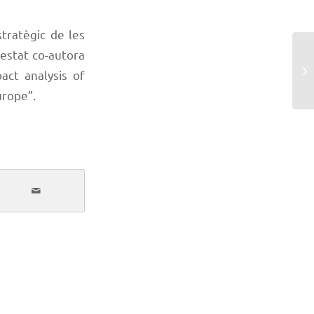
tratègic de les
 estat co-autora
act analysis of
urope”
.