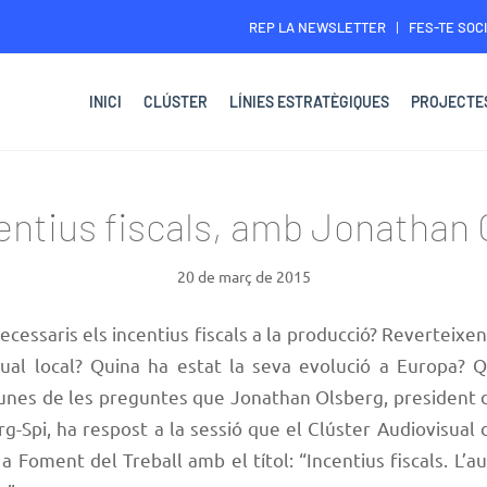
REP LA NEWSLETTER
FES-TE SOCI
INICI
CLÚSTER
LÍNIES ESTRATÈGIQUES
PROJECTE
centius fiscals, amb Jonathan 
20 de març de 2015
cessaris els incentius fiscals a la producció? Reverteixen
sual local? Quina ha estat la seva evolució a Europa? 
gunes de les preguntes que Jonathan Olsberg, president d
rg-Spi
, ha respost a la sessió que el Clúster Audiovisual
 a Foment del Treball amb el títol: “Incentius fiscals. L’a