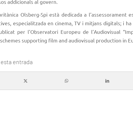
sos addicionals al govern.
britànica Olsberg-Spi està dedicada a l’assessorament es
tives, especialitzada en cinema, TV i mitjans digitals; i ha
ublicat per l’Observatori Europeu de l’Audiovisual
“Imp
e schemes supporting film and audiovisual production in E
esta entrada