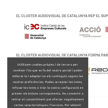
EL CLÚSTER AUDIOVISUAL DE CATALUNYA REP EL SUP
EL CLÚSTER AUDIOVISUAL DE CATALUNYA FORMA PAR
Utilitzem cookies pròpies i de tercers per
conèixer l’ús que es fa del nostre portal i poder
millorar-lo i adaptar-ne els continguts segons les
vostres preferències. Podeu acceptar-les totes,
refusar-les totes o triar la vostra configuració en
prémer els botons corresponents. No consentir o
retirar el consentiment pot afectar negativament
certes característiques i funcions. Per obtenir