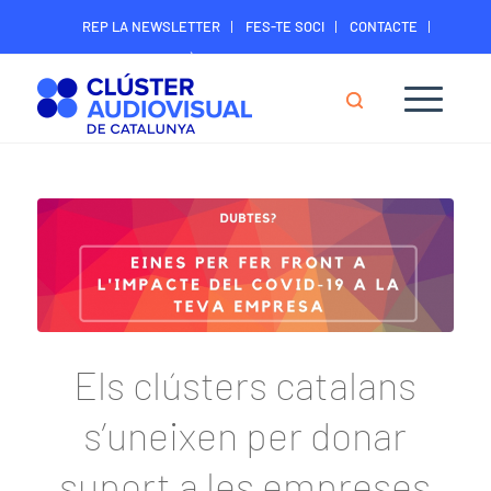
REP LA NEWSLETTER
FES-TE SOCI
CONTACTE
ÀREA DIGITAL SOCIS
Els clústers catalans
s’uneixen per donar
suport a les empreses