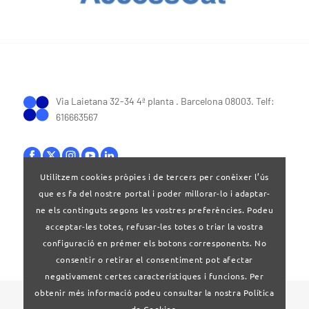
Via Laietana 32-34 4ª planta . Barcelona 08003. Telf:
616663567
Utilitzem cookies pròpies i de tercers per conèixer l’ús
que es fa del nostre portal i poder millorar-lo i adaptar-
Bases legals
|
Política de privacitat
ne els continguts segons les vostres preferències. Podeu
acceptar-les totes, refusar-les totes o triar la vostra
configuració en prémer els botons corresponents. No
consentir o retirar el consentiment pot afectar
negativament certes característiques i funcions. Per
obtenir més informació podeu consultar la nostra Política
© 2024 Clúster Audiovisual de Catalunya